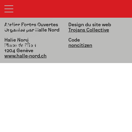
21&22.03.26 — 13h-19h
alfatih alfatiharufa
noncitizen
Ateliers
Atelier Portes Ouvertes
Design du site web
Organisé par Halle Nord
Trojans Collective
Portes
Halle Nord
Code
Ouvertes
Place de l’Île 1,
noncitizen
1204 Genève
www.halle-nord.ch