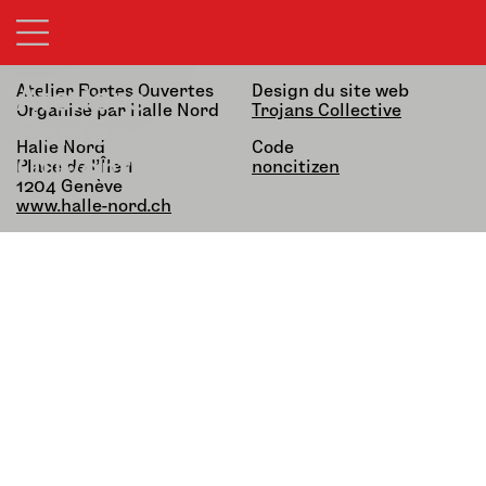
21&22.03.26 — 13h-19h
alfatih alfatiharufa
noncitizen
Ateliers
Atelier Portes Ouvertes
Design du site web
Organisé par Halle Nord
Trojans Collective
Portes
Halle Nord
Code
Ouvertes
Place de l’Île 1,
noncitizen
1204 Genève
www.halle-nord.ch