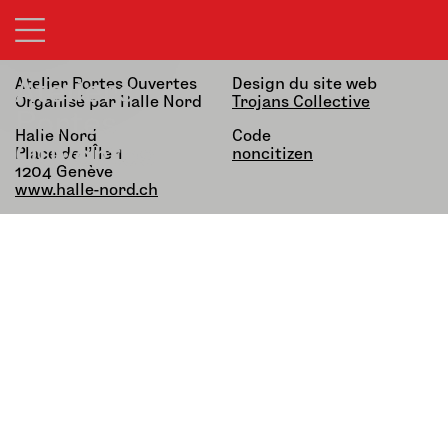
21&22.03.26 — 13h-19h
alfatih alfatiharufa
noncitizen
Ateliers
Atelier Portes Ouvertes
Design du site web
Organisé par Halle Nord
Trojans Collective
Portes
Halle Nord
Code
Ouvertes
Place de l’Île 1,
noncitizen
1204 Genève
www.halle-nord.ch