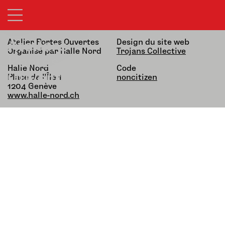
21&22.03.26 — 13h-19h
alfatih alfatiharufa
noncitizen
Ateliers
Atelier Portes Ouvertes
Design du site web
Organisé par Halle Nord
Trojans Collective
Portes
Halle Nord
Code
Ouvertes
Place de l’Île 1,
noncitizen
1204 Genève
www.halle-nord.ch