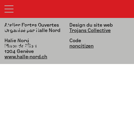
21&22.03.26 — 13h-19h
alfatih alfatiharufa
noncitizen
Ateliers
Atelier Portes Ouvertes
Design du site web
Organisé par Halle Nord
Trojans Collective
Portes
Halle Nord
Code
Ouvertes
Place de l’Île 1,
noncitizen
1204 Genève
www.halle-nord.ch