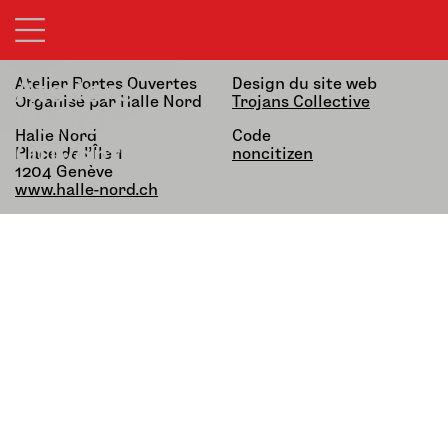
21&22.03.26 — 13h-19h
alfatih alfatiharufa
noncitizen
Ateliers
Atelier Portes Ouvertes
Design du site web
Organisé par Halle Nord
Trojans Collective
Portes
Halle Nord
Code
Ouvertes
Place de l’Île 1,
noncitizen
1204 Genève
www.halle-nord.ch