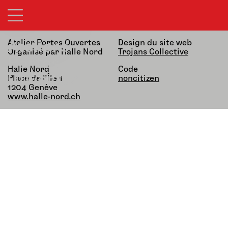
21&22.03.26 — 13h-19h
alfatih alfatiharufa
noncitizen
Ateliers
Atelier Portes Ouvertes
Design du site web
Organisé par Halle Nord
Trojans Collective
Portes
Halle Nord
Code
Ouvertes
Place de l’Île 1,
noncitizen
1204 Genève
www.halle-nord.ch