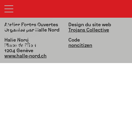
21&22.03.26 — 13h-19h
alfatih alfatiharufa
noncitizen
Ateliers
Atelier Portes Ouvertes
Design du site web
Organisé par Halle Nord
Trojans Collective
Portes
Halle Nord
Code
Ouvertes
Place de l’Île 1,
noncitizen
1204 Genève
www.halle-nord.ch